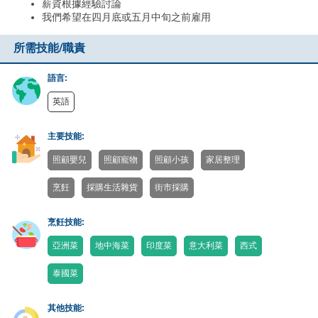
薪資根據經驗討論
我們希望在四月底或五月中旬之前雇用
所需技能/職責
語言:
英語
主要技能:
照顧嬰兒
照顧寵物
照顧小孩
家居整理
烹飪
採購生活雜貨
街市採購
烹飪技能:
亞洲菜
地中海菜
印度菜
意大利菜
西式
泰國菜
其他技能: