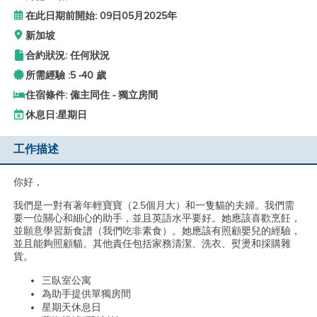
在此日期前開始: 09日05月2025年
新加坡
合約狀況: 任何狀況
所需經驗 :
5 -
40 歲
住宿條件: 僱主同住 - 獨立房間
休息日:
星期日
工作描述
你好，
我們是一對有著年輕寶寶（2.5個月大）和一隻貓的夫婦。我們需
要一位關心和細心的助手，並且英語水平要好。她應該喜歡烹飪，
並願意學習新食譜（我們吃非素食）。她應該有照顧嬰兒的經驗，
並且能夠照顧貓。其他責任包括家務清潔、洗衣、熨燙和採購雜
貨。
三臥室公寓
為助手提供單獨房間
星期天休息日