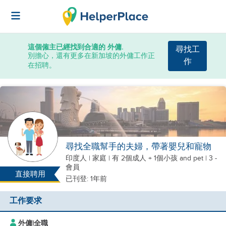
這個僱主已經找到合適的 外傭.
尋找工
別擔心，還有更多在新加坡的外傭工作正
作
在招聘。
尋找全職幫手的夫婦，帶著嬰兒和寵物
印度人
|
家庭 |
有 2個成人 + 1個小孩
and pet
| 3 -
會員
直接聘用
已刊登: 1年前
工作要求
外傭
|
全職