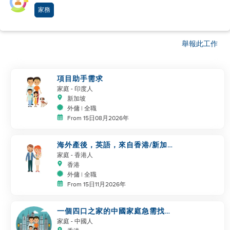
家務
舉報此工作
項目助手需求
家庭
- 印度人
新加坡
外傭 | 全職
From 15日08月2026年
海外產後，英語，來自香港/新加
坡/馬來西亞/台灣，照顧新生嬰兒
家庭
- 香港人
香港
外傭 | 全職
From 15日11月2026年
一個四口之家的中國家庭急需找幫
手
家庭
- 中國人