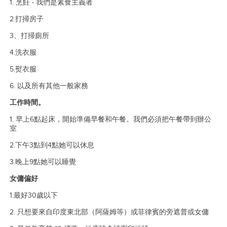
1. 烹飪 - 我們是素食主義者
2.打掃房子
3、打掃廁所
4.洗衣服
5.熨衣服
6. 以及所有其他一般家務
工作時間。
1. 早上6點起床，開始準備早餐和午餐。我們必須把午餐帶到辦公
室
2.下午3點到4點她可以休息
3.晚上9點她可以睡覺
女傭偏好
1.最好30歲以下
2. 只想要來自印度東北部（阿薩姆等）或菲律賓的旁遮普或女傭