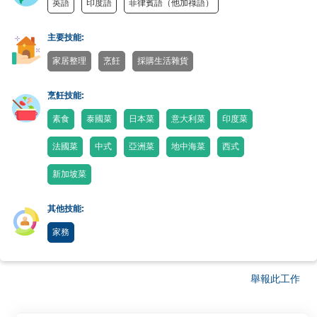
英語
印度語
菲律賓語（他加祿語）
主要技能:
家居整理
烹飪
採購生活雜貨
烹飪技能:
素食
泰國菜
日本菜
意大利菜
印度菜
法國菜
中式
亞洲菜
地中海菜
西式
新加坡菜
其他技能:
家務
舉報此工作