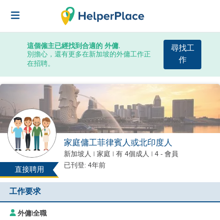
這個僱主已經找到合適的 外傭.
尋找工
別擔心，還有更多在新加坡的外傭工作正
作
在招聘。
家庭傭工菲律賓人或北印度人
新加坡人
|
家庭 |
有 4個成人
| 4 - 會員
已刊登: 4年前
直接聘用
工作要求
外傭
|
全職