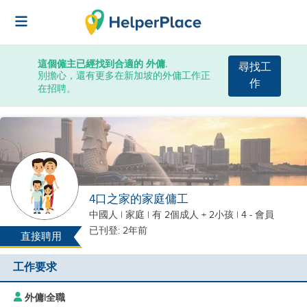
這個僱主已經找到合適的 外傭.
尋找工
別擔心，還有更多在新加坡的外傭工作正
作
在招聘。
4口之家的家庭傭工
中國人
|
家庭 |
有 2個成人 + 2小孩
| 4 - 會員
已刊登: 2年前
直接聘用
工作要求
外傭
|
全職