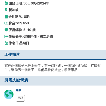
開始日期: 30日09月2024年
新加坡
合約狀況: 完約
薪金:
SG$ 650
所需經驗 :
3 -
40 歲
住宿條件: 僱主同住 - 獨立房間
休息日:
星期日
工作描述
家裡兩個孩子已經上學了，有一個阿姨，一個新阿姨做飯，打掃衛
生，幫助另一個孩子，準備早餐便當盒，學習用品
所需技能/職責
語言:
英語