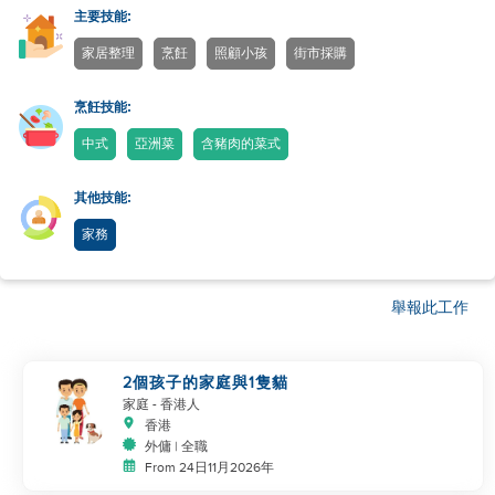
主要技能:
家居整理
烹飪
照顧小孩
街市採購
烹飪技能:
中式
亞洲菜
含豬肉的菜式
其他技能:
家務
舉報此工作
2個孩子的家庭與1隻貓
家庭
- 香港人
香港
外傭 | 全職
From 24日11月2026年