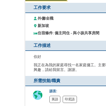
工作要求
外傭
|
全職
新加坡
住宿條件: 僱主同住 - 與小孩共享房間
工作描述
你好
我正在為我的家庭尋找一名家庭傭工。主要
興趣，請給我留言。謝謝。
所需技能/職責
語言:
英語
印尼語