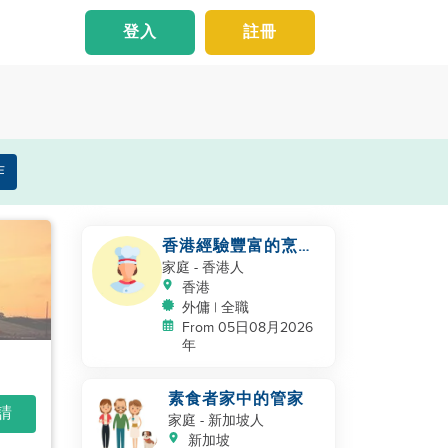
登入
註冊
作
香港經驗豐富的烹飪
助手
家庭
- 香港人
香港
外傭 | 全職
From 05日08月2026
年
素食者家中的管家
申請
家庭
- 新加坡人
新加坡