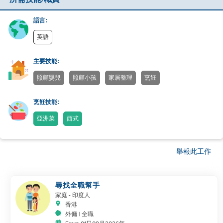
語言:
英語
主要技能:
照顧嬰兒
照顧小孩
家居整理
烹飪
烹飪技能:
亞洲菜
西式
舉報此工作
尋找全職幫手
家庭
- 印度人
香港
外傭 | 全職