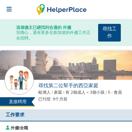
這個僱主已經找到合適的 外傭.
尋找工
別擔心，還有更多在新加坡的外傭工作正
作
在招聘。
尋找第二位幫手的西亞家庭
歐洲人
|
家庭 |
有 2個成人 + 3個小孩
| 5 - 會員
已刊登: 9个月前
直接聘用
工作要求
外傭
|
全職