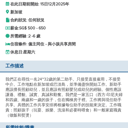
在此日期前開始: 15日12月2025年
新加坡
合約狀況: 任何狀況
薪金:
SG$ 500 - 650
所需經驗 :
2 -
6 歲
住宿條件: 僱主同住 - 與小孩共享房間
休息日:
星期六
工作描述
我們正在尋找一名24~32歲的第二助手。只接受直接雇用，不接受
中介。工作地點在新加坡或巴淡島，並準備盡快開始工作。新助手
應該擅長照顧幼兒，並且應該有照顧嬰兒或幼兒的經驗。個性應該
謙遜、禮貌、誠實、真誠和勤奮。我們是一家五口（西方-印尼夫婦
和四歲、兩歲和一歲的孩子，住在獨棟房子裡。工作將與現任助手
共享。具體的工作共享安排將根據每位助手的技能來決定。工作職
責：照顧孩子（玩耍、娛樂、洗澡和必要時喂食）和一般家庭職責
（做飯和熨燙）
所需技能/職責