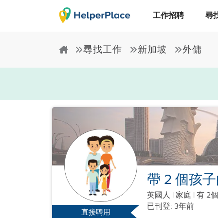
工作招聘
尋
尋找工作
新加坡
外傭
帶 2 個孩
英國人
|
家庭 |
有 2
已刊登: 3年前
直接聘用