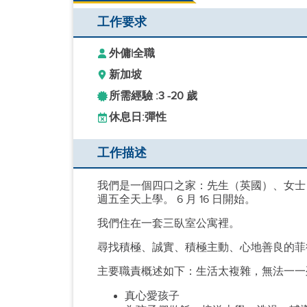
工作要求
外傭
|
全職
新加坡
所需經驗 :
3 -
20 歲
休息日:
彈性
工作描述
我們是一個四口之家：先生（英國）、女士（
週五全天上學。 6 月 16 日開始。
我們住在一套三臥室公寓裡。
尋找積極、誠實、積極主動、心地善良的菲
主要職責概述如下：生活太複雜，無法一一
真心愛孩子