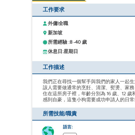
工作要求
外傭
|
全職
新加坡
所需經驗 :
8 -
40 歲
休息日:
星期日
工作描述
我們正在尋找一個幫手與我們的家人一起生
該人需要做通常的烹飪、清潔、熨燙、家務
住在這所房子裡，年齡分別為 16 歲、12
感到自豪，這隻小狗需要成功申請人的日常
所需技能/職責
語言: