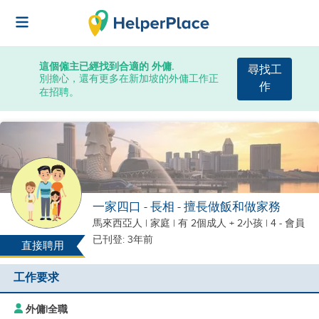
這個僱主已經找到合適的 外傭.
尋找工
別擔心，還有更多在新加坡的外傭工作正
作
在招聘。
一家四口 - 長相 - 擅長做飯和做家務
馬來西亞人
|
家庭 |
有 2個成人 + 2小孩
| 4 - 會員
已刊登: 3年前
直接聘用
工作要求
外傭
|
全職