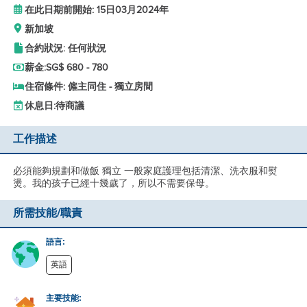
在此日期前開始: 15日03月2024年
新加坡
合約狀況: 任何狀況
薪金:
SG$ 680 - 780
住宿條件: 僱主同住 - 獨立房間
休息日:
待商議
工作描述
必須能夠規劃和做飯 獨立 一般家庭護理包括清潔、洗衣服和熨
燙。我的孩子已經十幾歲了，所以不需要保母。
所需技能/職責
語言:
英語
主要技能: