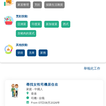
家居整理
烹飪
採購生活雜貨
烹飪技能:
亞洲菜
印度菜
新加坡菜
西式
含豬肉的菜式
其他技能:
烘焙
洗車
家務
舉報此工作
尋找女性司機居住在
家庭
- 中國人
香港
司機 | 全職
From 07日08月2026年