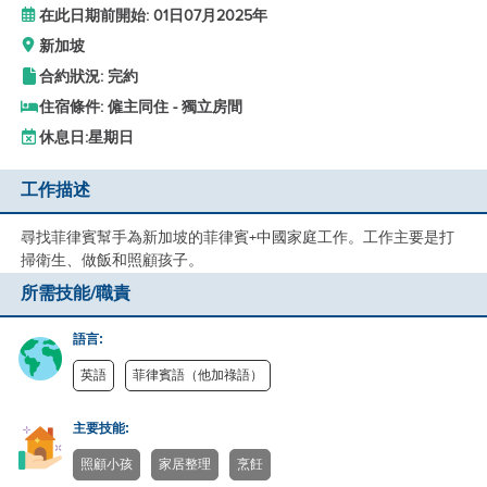
在此日期前開始: 01日07月2025年
新加坡
合約狀況: 完約
住宿條件: 僱主同住 - 獨立房間
休息日:
星期日
工作描述
尋找菲律賓幫手為新加坡的菲律賓+中國家庭工作。工作主要是打
掃衛生、做飯和照顧孩子。
所需技能/職責
語言:
英語
菲律賓語（他加祿語）
主要技能:
照顧小孩
家居整理
烹飪