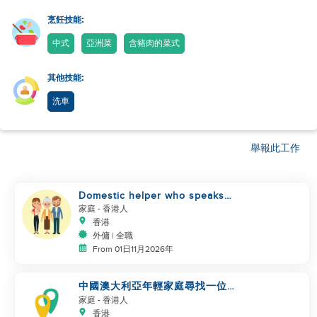
烹飪技能:
中式
亞洲菜
含豬肉的菜式
其他技能:
洗車
舉報此工作
Domestic helper who speaks
Cantonese and can take care of
家庭
- 香港人
香港
外傭 | 全職
From 01日11月2026年
中國澳大利亞年輕家庭尋找一位偉
大的阿姨
家庭
- 香港人
香港