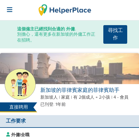
這個僱主已經找到合適的 外傭.
尋找工
別擔心，還有更多在新加坡的外傭工作正
作
在招聘。
新加坡的菲律賓家庭的菲律賓助手
新加坡人
|
家庭 |
有 2個成人 + 2小孩
| 4 - 會員
已刊登: 1年前
直接聘用
工作要求
外傭
|
全職