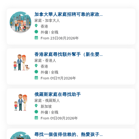
加拿大華人家庭招聘可靠的家政幫
手🤗
家庭
- 加拿大人
香港
外傭 | 全職
From 23日08月2026年
香港家庭尋找額外幫手（新生嬰兒
+幼兒，共同幫手）
家庭
- 香港人
香港
外傭 | 全職
From 01日11月2026年
俄羅斯家庭在尋找助手
家庭
- 俄羅斯人
新加坡
外傭 | 全職
From 01日09月2026年
尋找一個值得信賴的、熱愛孩子的