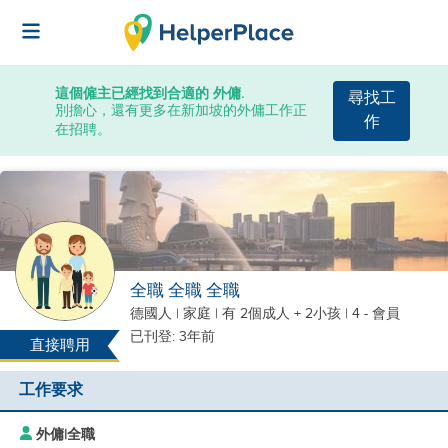
這個僱主已經找到合適的 外傭.
尋找工
別擔心，還有更多在新加坡的外傭工作正
作
在招聘。
全職 全職 全職
德國人
|
家庭 |
有 2個成人 + 2小孩
| 4 - 會員
已刊登: 3年前
直接聘用
工作要求
外傭
|
全職