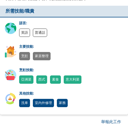
所需技能/職責
語言:
英語
普通話
主要技能:
烹飪
家居整理
烹飪技能:
亞洲菜
西式
素食
意大利菜
其他技能:
洗車
室內外修理
家務
舉報此工作