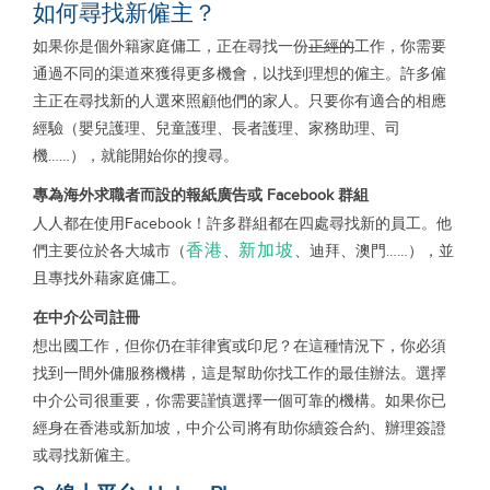
如何尋找新僱主？
如果你是個外籍家庭傭工，正在尋找一份
正經的
工作，你需要
通過不同的渠道來獲得更多機會，以找到理想的僱主。許多僱
主正在尋找新的人選來照顧他們的家人。只要你有適合的相應
經驗（嬰兒護理、兒童護理、長者護理、家務助理、司
機……），就能開始你的搜尋。
專為
海外求職者而設的報紙廣告或
Facebook
群組
人人都在使用Facebook！許多群組都在四處尋找新的員工。他
香港
新加坡
們主要位於各大城市（
、
、迪拜、澳門……），並
且專找外藉家庭傭工。
在中介公司註冊
想出國工作，但你仍在菲律賓或印尼？在這種情況下，你必須
找到一間外傭服務機構，這是幫助你找工作的最佳辦法。選擇
中介公司很重要，你需要謹慎選擇一個可靠的機構。如果你已
經身在香港或新加坡，中介公司將有助你續簽合約、辦理簽證
或尋找新僱主。