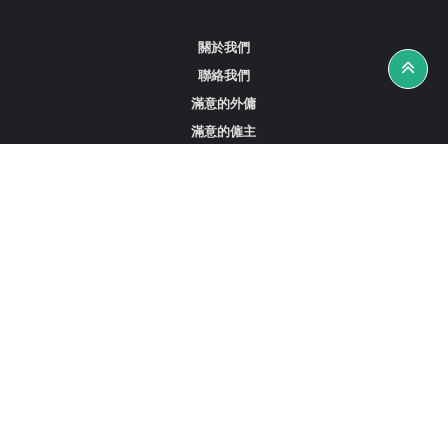
關於我們
聯絡我們
滿意的外傭
滿意的僱主
攻略資訊
工作招聘
尋找外傭、女傭或司機
尋找外傭中介
尋找香港外傭
新加坡可用的家庭傭工
阿聯酋杜拜的全職女傭
在沙特阿拉伯招聘家庭傭工