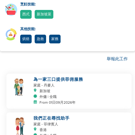
烹飪技能:
西式
新加坡菜
其他技能:
烘焙
急救
家務
舉報此工作
為一家三口提供菲佣服務
家庭
- 丹麥人
新加坡
外傭 | 全職
From 01日09月2026年
我們正在尋找助手
家庭
- 菲律賓人
香港