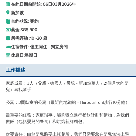
在此日期前開始: 06日03月2026年
新加坡
合約狀況: 完約
薪金:
SG$ 900
所需經驗 :
10 -
20 歲
住宿條件: 僱主同住 - 獨立房間
休息日:
星期日
工作描述
家庭成員：3人（父親 - 德國人 / 母親 - 新加坡華人 / 21個月大的嬰
兒）尋找幫手
公寓：3間臥室的公寓（最近的地鐵站 - Harbourfront步行10分鐘）
最重要的任務：家庭瑣事，能夠獨立進行餐飲計劃和購物，為我們
做飯（包括嬰兒的餐食）和烘焙新鮮麵包。
次要責任：由於嬰兒將要上托兒所，我們只需要您在嬰兒無法上學