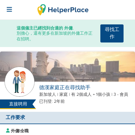
這個僱主已經找到合適的 外傭.
尋找工
別擔心，還有更多在新加坡的外傭工作正
作
在招聘。
德漢家庭正在尋找助手
新加坡人
|
家庭 |
有 2個成人 + 1個小孩
| 3 - 會員
已刊登: 2年前
直接聘用
工作要求
外傭
|
全職