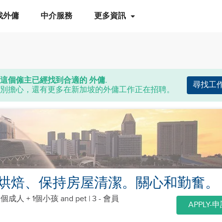
找外傭
中介服務
更多資訊
這個僱主已經找到合適的 外傭.
尋找工
別擔心，還有更多在新加坡的外傭工作正在招聘。
烘焙、保持房屋清潔。關心和勤奮。
2個成人 + 1個小孩
and pet
| 3 - 會員
APPLY-