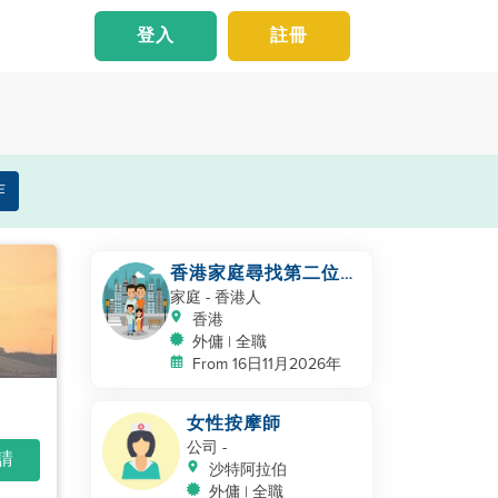
登入
註冊
作
香港家庭尋找第二位幫
手照顧幼兒
家庭
- 香港人
香港
外傭 | 全職
From 16日11月2026年
女性按摩師
公司
-
申請
沙特阿拉伯
外傭 | 全職