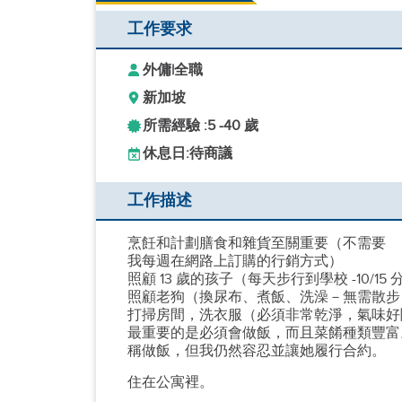
工作要求
外傭
|
全職
新加坡
所需經驗 :
5 -
40 歲
休息日:
待商議
工作描述
烹飪和計劃膳食和雜貨至關重要（不需要
我每週在網路上訂購的行銷方式）
照顧 13 歲的孩子（每天步行到學校 -10/15
照顧老狗（換尿布、煮飯、洗澡－無需散步
打掃房間，洗衣服（必須非常乾淨，氣味好
最重要的是必須會做飯，而且菜餚種類豐富
稱做飯，但我仍然容忍並讓她履行合約。
住在公寓裡。