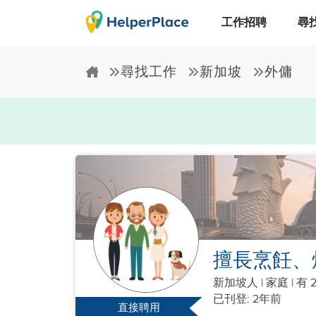
工作招聘
尋
尋找工作
新加坡
外傭
擅長烹飪、
新加坡人
|
家庭 |
有 
已刊登: 2年前
直接聘用