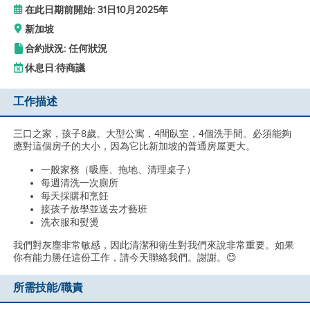
在此日期前開始: 31日10月2025年
新加坡
合約狀況: 任何狀況
休息日:
待商議
工作描述
三口之家，孩子8歲。大型公寓，4間臥室，4個洗手間。必須能夠
應對這個房子的大小，因為它比新加坡的普通房屋更大。
一般家務（吸塵、拖地、清理桌子）
每週清洗一次廁所
每天採購和烹飪
接孩子放學並送去才藝班
洗衣服和熨燙
我們對灰塵非常敏感，因此清潔和衛生對我們來說非常重要。如果
你有能力勝任這份工作，請今天聯絡我們。謝謝。😊
所需技能/職責