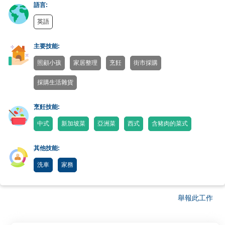
語言:
英語
主要技能:
照顧小孩
家居整理
烹飪
街市採購
採購生活雜貨
烹飪技能:
中式
新加坡菜
亞洲菜
西式
含豬肉的菜式
其他技能:
洗車
家務
舉報此工作