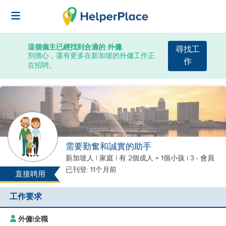
這個僱主已經找到合適的 外傭.
尋找工
別擔心，還有更多在新加坡的外傭工作正
作
在招聘。
需要勤奮和誠實的助手
新加坡人
|
家庭 |
有 2個成人 + 1個小孩
| 3 - 會員
已刊登: 11个月前
直接聘用
工作要求
外傭
|
全職