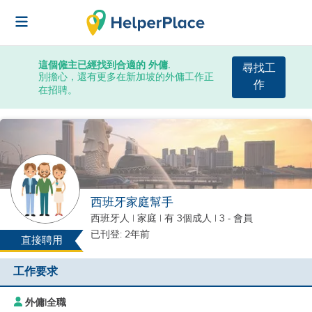
這個僱主已經找到合適的 外傭.
尋找工
別擔心，還有更多在新加坡的外傭工作正
作
在招聘。
西班牙家庭幫手
西班牙人
|
家庭 |
有 3個成人
| 3 - 會員
已刊登: 2年前
直接聘用
工作要求
外傭
|
全職