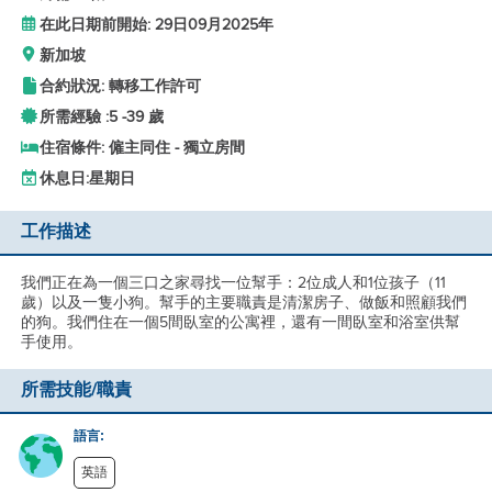
在此日期前開始: 29日09月2025年
新加坡
合約狀況: 轉移工作許可
所需經驗 :
5 -
39 歲
住宿條件: 僱主同住 - 獨立房間
休息日:
星期日
工作描述
我們正在為一個三口之家尋找一位幫手：2位成人和1位孩子（11
歲）以及一隻小狗。幫手的主要職責是清潔房子、做飯和照顧我們
的狗。我們住在一個5間臥室的公寓裡，還有一間臥室和浴室供幫
手使用。
所需技能/職責
語言:
英語