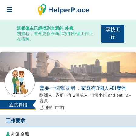
這個僱主已經找到合適的 外傭.
尋找工
別擔心，還有更多在新加坡的外傭工作正
作
在招聘。
需要一個幫助者，家庭有3個人和1隻狗
歐洲人
|
家庭 |
有 2個成人 + 1個小孩
and pet
| 3 -
會員
直接聘用
已刊登: 1年前
工作要求
外傭
|
全職