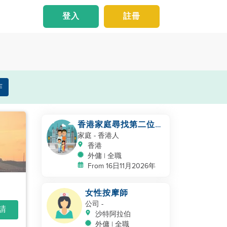
登入
註冊
作
香港家庭尋找第二位幫
手照顧幼兒
家庭
- 香港人
香港
外傭 | 全職
From 16日11月2026年
女性按摩師
公司
-
申請
沙特阿拉伯
外傭 | 全職