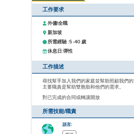
工作要求
外傭
|
全職
新加坡
所需經驗 :
5 -
40 歲
休息日:
彈性
工作描述
尋找幫手加入我們的家庭並幫助照顧我們的
主要職責是幫助雙胞胎和他們的需求。
對已完成的合同或轉讓開放
所需技能/職責
語言: