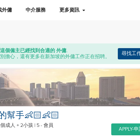
找外傭
中介服務
更多資訊
這個僱主已經找到合適的 外傭.
尋找工
別擔心，還有更多在新加坡的外傭工作正在招聘。
幫手👶🏻👶🏻
2個成人 + 2小孩
| 5 - 會員
APPLY-