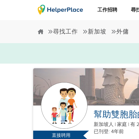
工作招聘
尋
尋找工作
新加坡
外傭
幫助雙胞胎的
新加坡人
|
家庭 |
有 
已刊登: 4年前
直接聘用