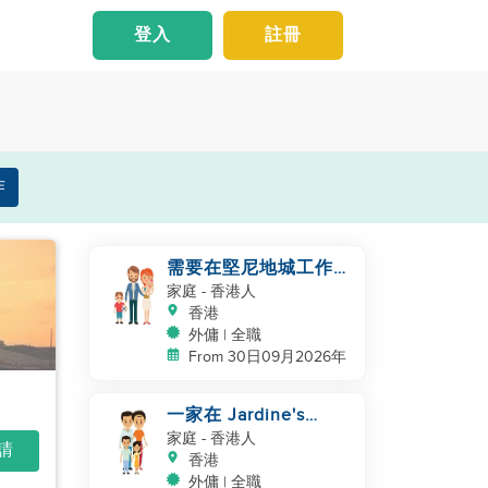
登入
註冊
作
需要在堅尼地城工作的
夫婦照顧嬰兒/兒童
家庭
- 香港人
香港
外傭 | 全職
From 30日09月2026年
一家在 Jardine's
Lookout 需要兒童照顧
家庭
- 香港人
申請
和清潔服務
香港
外傭 | 全職