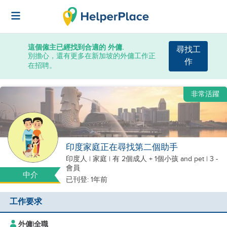
這個僱主已經找到合適的 外傭.
尋找工
別擔心，還有更多在新加坡的外傭工作正
作
在招聘。
非常活躍
印度家庭正在尋找第二個助手
印度人
|
家庭 |
有 2個成人 + 1個小孩
and pet
| 3 -
會員
中介
已刊登: 1年前
工作要求
外傭
|
全職