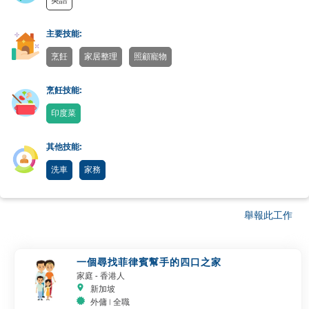
英語
主要技能:
烹飪
家居整理
照顧寵物
烹飪技能:
印度菜
其他技能:
洗車
家務
舉報此工作
一個尋找菲律賓幫手的四口之家
家庭
- 香港人
新加坡
外傭 | 全職