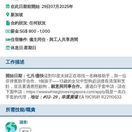
在此日期前開始: 29日07月2025年
新加坡
合約狀況: 任何狀況
薪金:
SG$ 800 - 1,000
住宿條件: 僱主同住 - 與工人共享房間
休息日:
星期日
工作描述
開始日期：七月/盡快
這對印度夫婦正在尋找一名轉移助手，與一位
菲律賓助手合作。1個孩子——13歲的女兒中型狗必須擅長清潔和烹
飪，並且要適應照顧狗，
願意與同事合作。
通過白手套申請 - 請在
下面申請：https://www.whiteglovesingapore.com/apply我是一名白
手套的代理，
地址：#02- 29，幸運廣場
EA 19C9581 R22110632
所需技能/職責
語言: