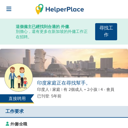
這個僱主已經找到合適的 外傭.
尋找工
別擔心，還有更多在新加坡的外傭工作正
作
在招聘。
印度家庭正在尋找幫手。
印度人
|
家庭 |
有 2個成人 + 2小孩
| 4 - 會員
已刊登: 5年前
直接聘用
工作要求
外傭
|
全職