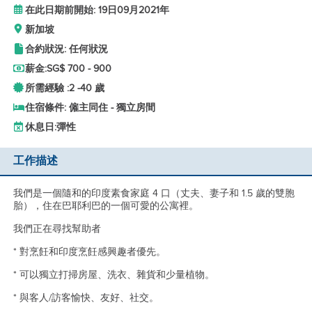
在此日期前開始: 19日09月2021年
新加坡
合約狀況: 任何狀況
薪金:
SG$ 700 - 900
所需經驗 :
2 -
40 歲
住宿條件: 僱主同住 - 獨立房間
休息日:
彈性
工作描述
我們是一個隨和的印度素食家庭 4 口（丈夫、妻子和 1.5 歲的雙胞
胎），住在巴耶利巴的一個可愛的公寓裡。
我們正在尋找幫助者
* 對烹飪和印度烹飪感興趣者優先。
* 可以獨立打掃房屋、洗衣、雜貨和少量植物。
* 與客人/訪客愉快、友好、社交。