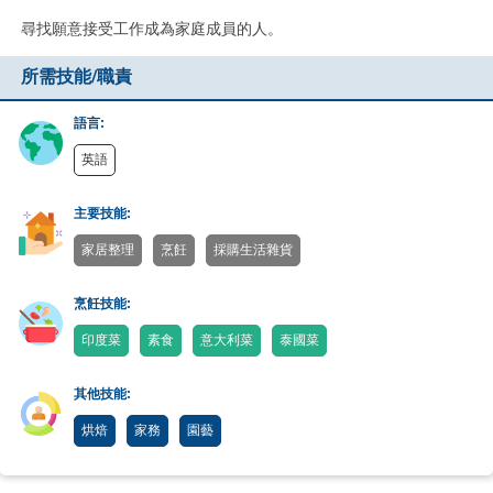
尋找願意接受工作成為家庭成員的人。
所需技能/職責
語言:
英語
主要技能:
家居整理
烹飪
採購生活雜貨
烹飪技能:
印度菜
素食
意大利菜
泰國菜
其他技能:
烘焙
家務
園藝