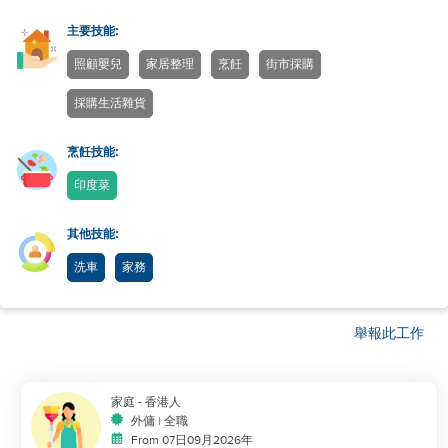
主要技能:
照顧嬰兒
家居整理
烹飪
街市採購
採購生活雜貨
烹飪技能:
印度菜
其他技能:
洗車
家務
舉報此工作
家庭
- 香港人
外傭 | 全職
From 07日09月2026年