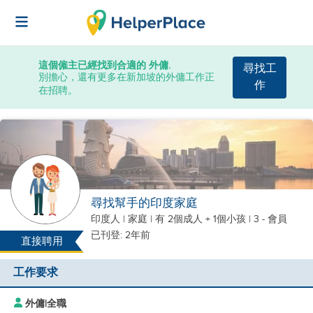
這個僱主已經找到合適的 外傭.
尋找工
別擔心，還有更多在新加坡的外傭工作正
作
在招聘。
尋找幫手的印度家庭
印度人
|
家庭 |
有 2個成人 + 1個小孩
| 3 - 會員
已刊登: 2年前
直接聘用
工作要求
外傭
|
全職