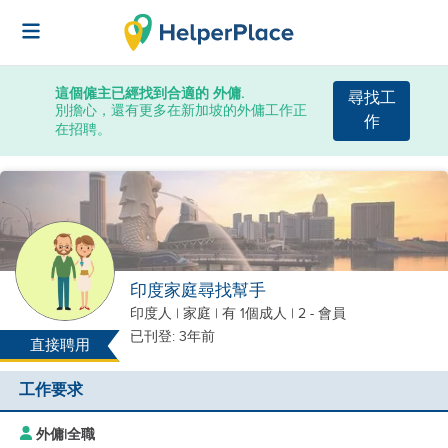
這個僱主已經找到合適的 外傭.
尋找工
別擔心，還有更多在新加坡的外傭工作正
作
在招聘。
印度家庭尋找幫手
印度人
|
家庭 |
有 1個成人
| 2 - 會員
已刊登: 3年前
直接聘用
工作要求
外傭
|
全職