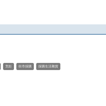
。
烹飪
街市採購
採購生活雜貨