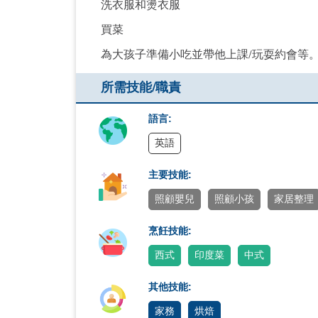
洗衣服和燙衣服
買菜
為大孩子準備小吃並帶他上課/玩耍約會等
所需技能/職責
語言:
英語
主要技能:
照顧嬰兒
照顧小孩
家居整理
烹飪技能:
西式
印度菜
中式
其他技能:
家務
烘焙