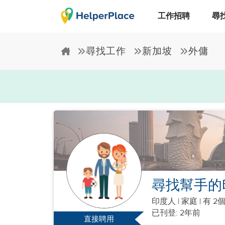
工作招聘
尋
尋找工作
新加坡
外傭
尋找幫手的
印度人
|
家庭 |
有 2
已刊登: 2年前
直接聘用