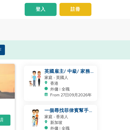
登入
註冊
作
英國雇主/ 中級/ 家務
及照顧一隻狗
家庭
- 英國人
香港
外傭 | 全職
From 27日09月2026年
一個尋找菲律賓幫手的
四口之家
家庭
- 香港人
申請
新加坡
外傭 | 全職