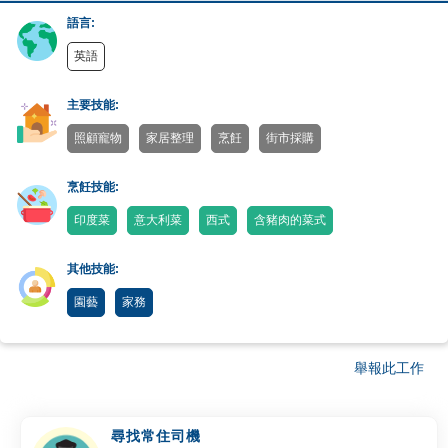
語言:
英語
主要技能:
照顧寵物
家居整理
烹飪
街市採購
烹飪技能:
印度菜
意大利菜
西式
含豬肉的菜式
其他技能:
園藝
家務
舉報此工作
尋找常住司機