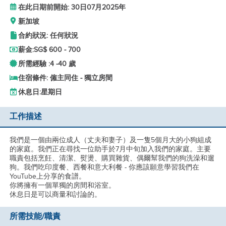
在此日期前開始: 30日07月2025年
新加坡
合約狀況: 任何狀況
薪金:
SG$ 600 - 700
所需經驗 :
4 -
40 歲
住宿條件: 僱主同住 - 獨立房間
休息日:
星期日
工作描述
我們是一個由兩位成人（丈夫和妻子）及一隻5個月大的小狗組成
的家庭。我們正在尋找一位助手於7月中旬加入我們的家庭。主要
職責包括烹飪、清潔、熨燙、購買雜貨、偶爾幫我們的狗洗澡和遛
狗。我們吃印度餐、西餐和意大利餐 - 你應該願意學習我們在
YouTube上分享的食譜。
你將擁有一個單獨的房間和浴室。
休息日是可以商量和討論的。
所需技能/職責