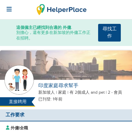
這個僱主已經找到合適的 外傭.
尋找工
別擔心，還有更多在新加坡的外傭工作正
作
在招聘。
印度家庭尋求幫手
新加坡人
|
家庭 |
有 2個成人
and pet
| 2 - 會員
已刊登: 1年前
直接聘用
工作要求
外傭
|
全職