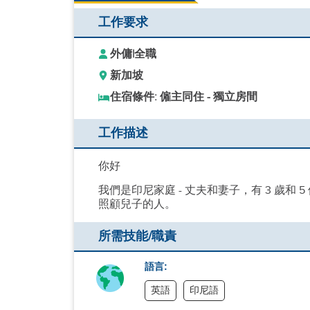
工作要求
外傭
|
全職
新加坡
住宿條件: 僱主同住 - 獨立房間
工作描述
你好
我們是印尼家庭 - 丈夫和妻子，有 3 歲
照顧兒子的人。
所需技能/職責
語言:
英語
印尼語