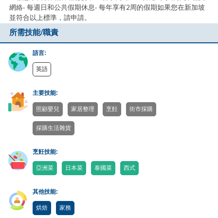
網絡- 每週日和公共假期休息- 每年享有2周的假期如果您在新加坡
並符合以上標準，請申請。
所需技能/職責
語言:
英語
主要技能:
照顧嬰兒
家居整理
烹飪
街市採購
採購生活雜貨
烹飪技能:
亞洲菜
日本菜
泰國菜
西式
其他技能:
烘焙
家務