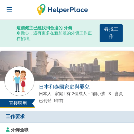
這個僱主已經找到合適的 外傭.
尋找工
別擔心，還有更多在新加坡的外傭工作正
作
在招聘。
日本和泰國家庭與嬰兒
日本人
|
家庭 |
有 2個成人 + 1個小孩
| 3 - 會員
已刊登: 1年前
直接聘用
工作要求
外傭
|
全職