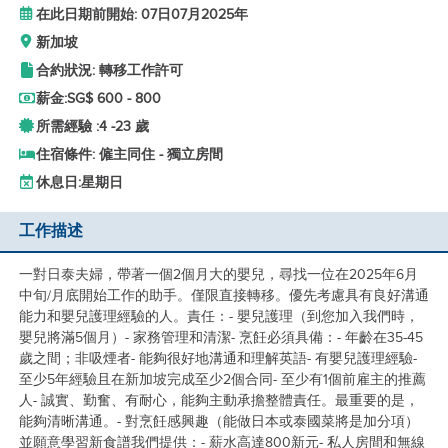
在此日期前開始: 07日07月2025年
新加坡
合約狀況: 轉移工作許可
薪金:
SG$ 600 - 800
所需經驗 :
4 -
23 歲
住宿條件: 僱主同住 - 獨立房間
休息日:
星期日
工作描述
一對日泰夫婦，帶著一個2個月大的嬰兒，尋找一位在2025年6月
中旬/月底開始工作的助手。僅限直接轉移。優先考慮具有良好溝通
能力和嬰兒護理經驗的人。責任：- 嬰兒護理（到您加入我們時，
嬰兒將滿5個月）- 家務管理和清潔- 烹飪必須具備：- 年齡在35-45
歲之間；非吸煙者- 能夠很好地溝通和理解英語- 有嬰兒護理經驗-
至少5年經驗且在新加坡完成至少2個合同- 至少有1個前雇主的推薦
人- 誠實、勤奮、有耐心，能夠主動承擔整體責任。最重要的是，
能夠清晰溝通。- 對烹飪感興趣（能做日本或泰國菜將是加分項）
並願意學習新食譜我們提供：- 薪水高達800新元- 私人房間和無線