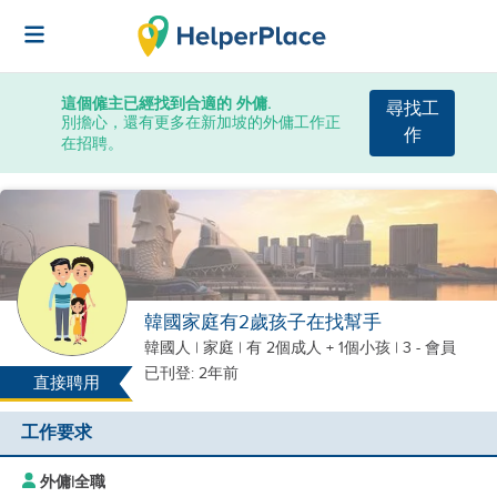
這個僱主已經找到合適的 外傭.
尋找工
別擔心，還有更多在新加坡的外傭工作正
作
在招聘。
韓國家庭有2歲孩子在找幫手
韓國人
|
家庭 |
有 2個成人 + 1個小孩
| 3 - 會員
已刊登: 2年前
直接聘用
工作要求
外傭
|
全職