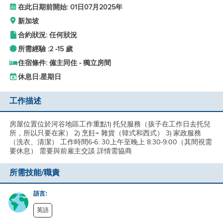
在此日期前開始: 01日07月2025年
新加坡
合約狀況: 任何狀況
所需經驗 :
2 -
15 歲
住宿條件: 僱主同住 - 獨立房間
休息日:
星期日
工作描述
房屋位置位於河谷地區工作重點1) 托兒服務（孩子在工作日去托兒
所，所以只要在家） 2) 烹飪+ 雜貨（韓式和西式） 3) 家政服務
（洗衣、清潔） 工作時間6-6: 30上午至晚上 8:30-9:00（其間視需
要休息） 需要與前雇主交談 詳情需協商
所需技能/職責
語言:
英語