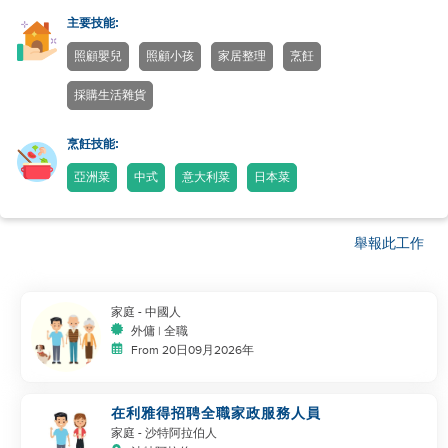
主要技能:
照顧嬰兒
照顧小孩
家居整理
烹飪
採購生活雜貨
烹飪技能:
亞洲菜
中式
意大利菜
日本菜
舉報此工作
家庭
- 中國人
外傭 | 全職
From 20日09月2026年
在利雅得招聘全職家政服務人員
家庭
- 沙特阿拉伯人