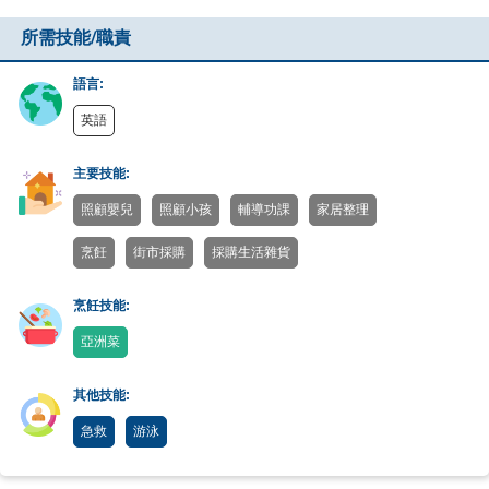
所需技能/職責
語言:
英語
主要技能:
照顧嬰兒
照顧小孩
輔導功課
家居整理
烹飪
街市採購
採購生活雜貨
烹飪技能:
亞洲菜
其他技能:
急救
游泳