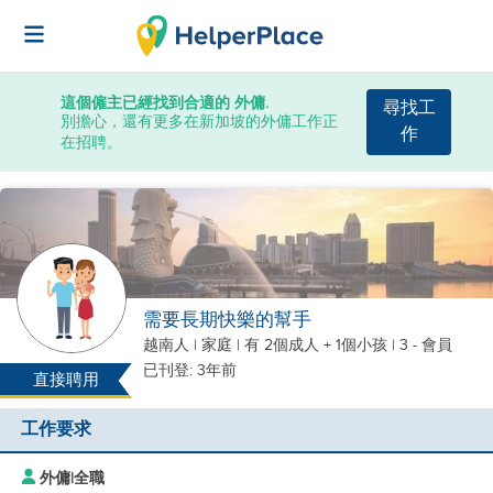
這個僱主已經找到合適的 外傭.
尋找工
別擔心，還有更多在新加坡的外傭工作正
作
在招聘。
需要長期快樂的幫手
越南人
|
家庭 |
有 2個成人 + 1個小孩
| 3 - 會員
已刊登: 3年前
直接聘用
工作要求
外傭
|
全職