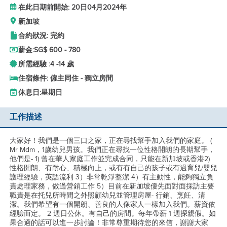
在此日期前開始: 20日04月2024年
新加坡
合約狀況: 完約
薪金:
SG$ 600 - 780
所需經驗 :
4 -
14 歲
住宿條件: 僱主同住 - 獨立房間
休息日:
星期日
工作描述
大家好！我們是一個三口之家，正在尋找幫手加入我們的家庭。 (
Mr Mdm，1歲幼兒男孩。我們正在尋找一位性格開朗的長期幫手，
他們是- 1) 曾在華人家庭工作並完成合同，只能在新加坡或香港2)
性格開朗、有耐心、積極向上，或有有自己的孩子或有過育兒/嬰兒
護理經驗，英語流利 3）非常乾淨整潔 4）有主動性，能夠獨立負
責處理家務，做過營銷工作 5）目前在新加坡優先面對面採訪主要
職責是在托兒所時間之外照顧幼兒並管理房屋- 行銷、烹飪、清
潔。我們希望有一個開朗、善良的人像家人一樣加入我們。薪資依
經驗而定。 2 週日公休。有自己的房間。每年帶薪 1 週探親假。如
果合適的話可以進一步討論！非常尊重期待您的來信，謝謝大家