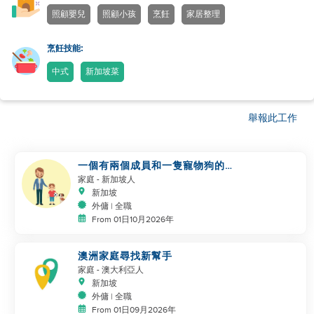
照顧嬰兒
照顧小孩
烹飪
家居整理
烹飪技能:
中式
新加坡菜
舉報此工作
一個有兩個成員和一隻寵物狗的小
家庭正在尋找幫手
家庭
- 新加坡人
新加坡
外傭 | 全職
From 01日10月2026年
澳洲家庭尋找新幫手
家庭
- 澳大利亞人
新加坡
外傭 | 全職
From 01日09月2026年