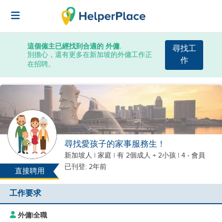
這個僱主已經找到合適的 外傭.
尋找工
別擔心，還有更多在新加坡的外傭工作正
作
在招聘。
尋找愛孩子的家事服務生！
新加坡人
|
家庭 |
有 2個成人 + 2小孩
| 4 - 會員
已刊登: 2年前
直接聘用
工作要求
外傭
|
全職