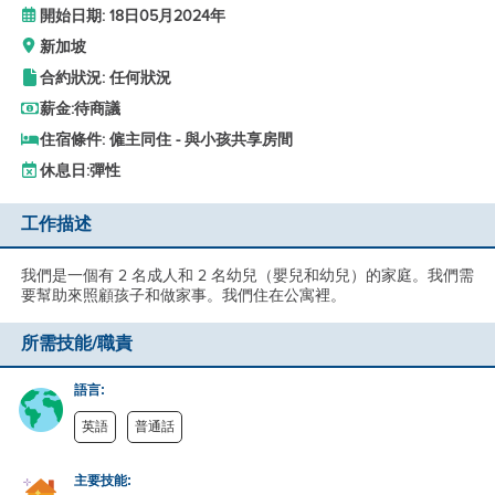
開始日期: 18日05月2024年
新加坡
合約狀況: 任何狀況
薪金:
待商議
住宿條件: 僱主同住 - 與小孩共享房間
休息日:
彈性
工作描述
我們是一個有 2 名成人和 2 名幼兒（嬰兒和幼兒）的家庭。我們需
要幫助來照顧孩子和做家事。我們住在公寓裡。
所需技能/職責
語言:
英語
普通話
主要技能: