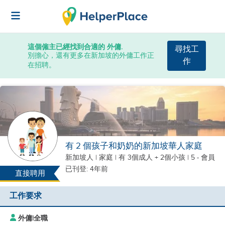
這個僱主已經找到合適的 外傭.
尋找工
別擔心，還有更多在新加坡的外傭工作正
作
在招聘。
有 2 個孩子和奶奶的新加坡華人家庭
新加坡人
|
家庭 |
有 3個成人 + 2個小孩
| 5 - 會員
已刊登: 4年前
直接聘用
工作要求
外傭
|
全職