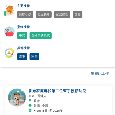
主要技能:
照顧小孩
照顧長者
家居整理
烹飪
烹飪技能:
中式
含豬肉的菜式
其他技能:
洗車
家務
舉報此工作
香港家庭尋找第二位幫手照顧幼兒
家庭
- 香港人
香港
外傭 | 全職
From 16日11月2026年