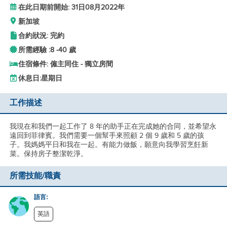
在此日期前開始: 31日08月2022年
新加坡
合約狀況: 完約
所需經驗 :
8 -
40 歲
住宿條件: 僱主同住 - 獨立房間
休息日:
星期日
工作描述
我現在和我們一起工作了 8 年的助手正在完成她的合同，並希望永
遠回到菲律賓。我們需要一個幫手來照顧 2 個 9 歲和 5 歲的孩
子。我媽媽平日和我在一起。有能力做飯，願意向我學習烹飪新
菜。保持房子整潔乾淨。
所需技能/職責
語言:
英語