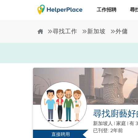
工作招聘
尋
尋找工作
新加坡
外傭
尋找廚藝好
新加坡人
|
家庭 |
有 
已刊登: 2年前
直接聘用