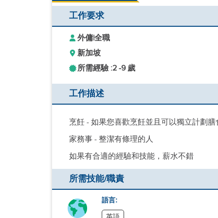
工作要求
外傭
|
全職
新加坡
所需經驗 :
2 -
9 歲
工作描述
烹飪 - 如果您喜歡烹飪並且可以獨立計劃
家務事 - 整潔有條理的人
如果有合適的經驗和技能，薪水不錯
所需技能/職責
語言:
英語