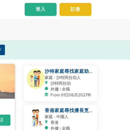
登入
註冊
作
沙特家庭尋找家庭助
理，保姆
家庭
- 沙特阿拉伯人
沙特阿拉伯
外傭 | 全職
From 01日06月2027年
香港家庭尋找擅長烹飪
的幫手
家庭
- 中國人
申請
香港
外傭 | 全職