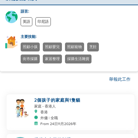
語言:
英語
印尼語
主要技能:
照顧小孩
照顧嬰兒
照顧寵物
烹飪
街市採購
家居整理
採購生活雜貨
舉報此工作
2個孩子的家庭與1隻貓
家庭
- 香港人
香港
外傭 | 全職
From 24日11月2026年