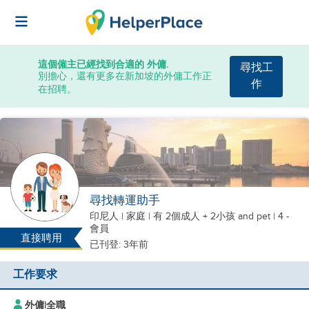
這個僱主已經找到合適的 外傭.
尋找工
別擔心，還有更多在新加坡的外傭工作正
作
在招聘。
尋找轉運助手
印尼人
|
家庭 |
有 2個成人 + 2小孩
and pet
| 4 -
會員
直接聘用
已刊登: 3年前
工作要求
外傭
|
全職