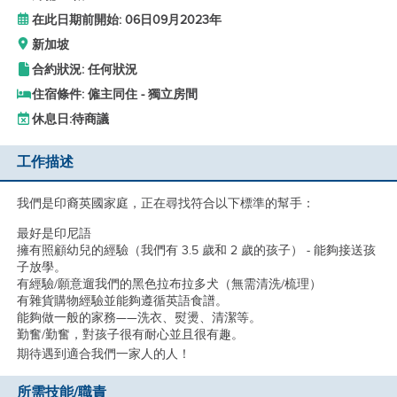
在此日期前開始: 06日09月2023年
新加坡
合約狀況: 任何狀況
住宿條件: 僱主同住 - 獨立房間
休息日:
待商議
工作描述
我們是印裔英國家庭，正在尋找符合以下標準的幫手：
最好是印尼語
擁有照顧幼兒的經驗（我們有 3.5 歲和 2 歲的孩子） - 能夠接送孩
子放學。
有經驗/願意遛我們的黑色拉布拉多犬（無需清洗/梳理）
有雜貨購物經驗並能夠遵循英語食譜。
能夠做一般的家務——洗衣、熨燙、清潔等。
勤奮/勤奮，對孩子很有耐心並且很有趣。
期待遇到適合我們一家人的人！
所需技能/職責