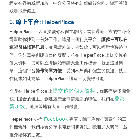
經身在香港或新加坡，中介公司將有助你續簽合約、辦理簽證
或尋找新僱主。
3. 線上平台: HelperPlace
HelperPlace 可以直接讓你和僱主聯絡，或者通過可靠的中介公
司幫助你找到一份好工作。這是一個社交平台，
讓僱主可以在
這裡發佈招聘訊息
，並且讓外傭，例如你，可以輕鬆地聯絡他
們。你只需要創建自己的履歷，並在 HelperPlace 上提交你的
個人資料，便可以立即開始申請大量工作機會！就是這麼簡
單！這個平台
操作簡單方便
，受到不外傭和僱主的歡迎。找工
作從未如此簡單，HelperPlace 讓這一切變得可能。
提交你的個人資料
立即在 HelperPlace 上
，你將有更多機會
香港
找到適合的僱主。創建履歷並申請最新的職位。我們在
、
新加坡
、迪拜等地有大量工作機會。
Facebook
HelperPlace 亦有
專頁，除了為你推薦最佳的工
作機會外，我們亦會分享求職新聞和資訊。歡迎加入我們，並
推介給你的朋友。