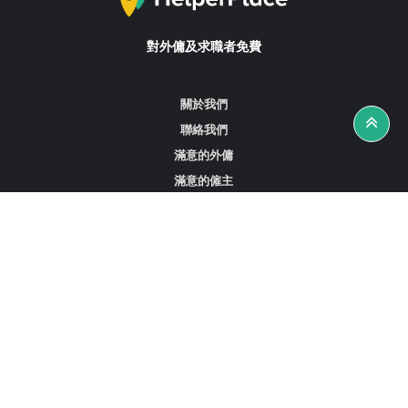
對外傭及求職者免費
關於我們
聯絡我們
滿意的外傭
滿意的僱主
攻略資訊
工作招聘
尋找外傭、女傭或司機
尋找外傭中介
尋找香港外傭
新加坡可用的家庭傭工
阿聯酋杜拜的全職女傭