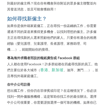
到最好的僱主嗎？現在你有機會與你附近的眾多僱主聯繫並向
其發送消息，並且可能會獲錄用！
如何尋找新僱主？
如果你是個外籍家庭傭工，正在尋找一份
正經的
工作，你需要
通過不同的渠道來獲得更多機會，以找到理想的僱主。許多僱
主正在尋找新的人選來照顧他們的家人。只要你有適合的相應
經驗（嬰兒護理、兒童護理、長者護理、家務助理、司
機……），就能開始你的搜尋。
專為
海外求職者而設的報紙廣告或
Facebook
群組
人人都在使用Facebook！許多群組都在四處尋找新的員工。他
香港
新加坡
們主要位於各大城市（
、
、迪拜、澳門……），並
且專找外藉家庭傭工。
在中介公司註冊
想出國工作，但你仍在菲律賓或印尼？在這種情況下，你必須
找到一間外傭服務機構，這是幫助你找工作的最佳辦法。選擇
中介公司很重要，你需要謹慎選擇一個可靠的機構。如果你已