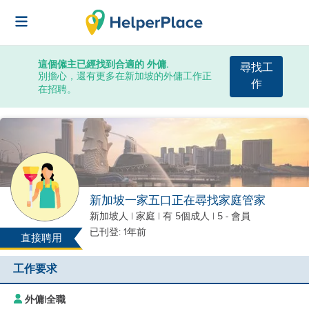
這個僱主已經找到合適的 外傭.
尋找工
別擔心，還有更多在新加坡的外傭工作正
作
在招聘。
新加坡一家五口正在尋找家庭管家
新加坡人
|
家庭 |
有 5個成人
| 5 - 會員
已刊登: 1年前
直接聘用
工作要求
外傭
|
全職