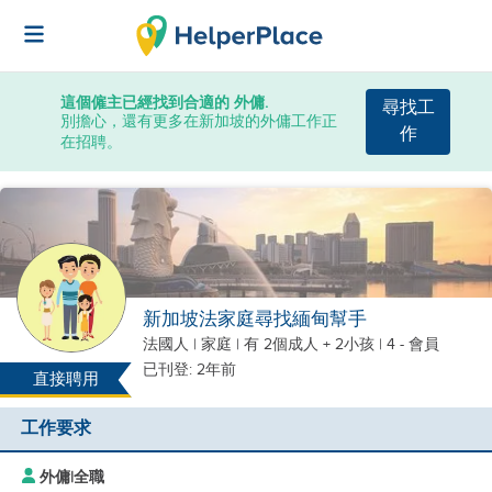
這個僱主已經找到合適的 外傭.
尋找工
別擔心，還有更多在新加坡的外傭工作正
作
在招聘。
新加坡法家庭尋找緬甸幫手
法國人
|
家庭 |
有 2個成人 + 2小孩
| 4 - 會員
已刊登: 2年前
直接聘用
工作要求
外傭
|
全職