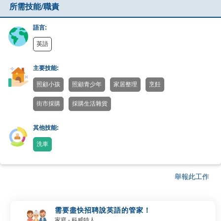
所需技能/職責
語言:
英語
主要技能:
照顧小孩
照顧青少年
家居整理
烹飪
街市採購
採購生活雜貨
其他技能:
洗車
舉報此工作
需要盡快招聘說英語的管家！
家庭
- 科威特人