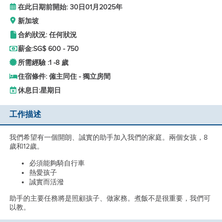
在此日期前開始: 30日01月2025年
新加坡
合約狀況: 任何狀況
薪金:
SG$ 600 - 750
所需經驗 :
1 -
8 歲
住宿條件: 僱主同住 - 獨立房間
休息日:
星期日
工作描述
我們希望有一個開朗、誠實的助手加入我們的家庭。兩個女孩，8
歲和12歲。
必須能夠騎自行車
熱愛孩子
誠實而活潑
助手的主要任務將是照顧孩子、做家務。煮飯不是很重要，我們可
以教。