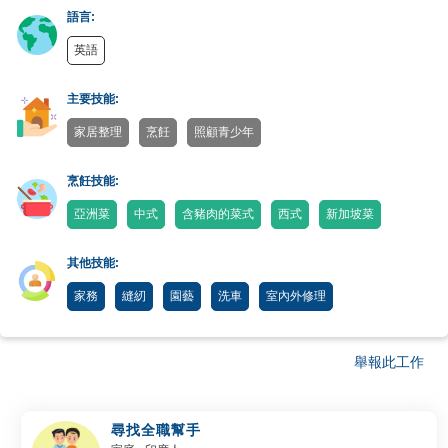
語言:
英語
主要技能:
家居整理
烹飪
照顧青少年
烹飪技能:
亞洲菜
中式
含豬肉的菜式
西式
新加坡菜
其他技能:
家務
縫紉
園藝
洗車
室內外修理
舉報此工作
尋找全職幫手