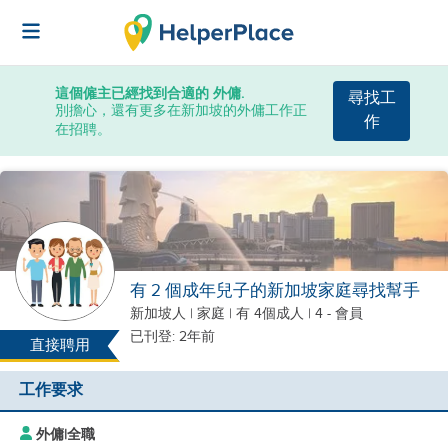
這個僱主已經找到合適的 外傭.
尋找工
別擔心，還有更多在新加坡的外傭工作正
作
在招聘。
有 2 個成年兒子的新加坡家庭尋找幫手
新加坡人
|
家庭 |
有 4個成人
| 4 - 會員
已刊登: 2年前
直接聘用
工作要求
外傭
|
全職