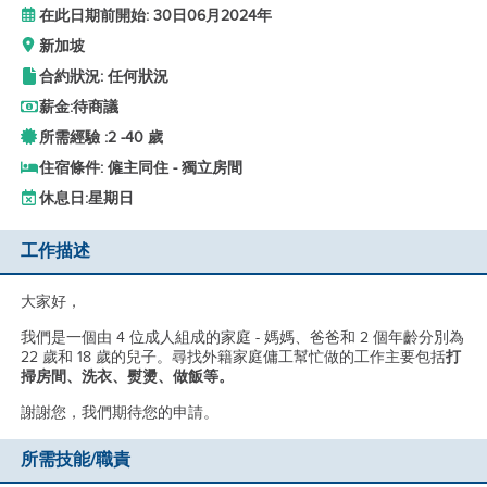
在此日期前開始: 30日06月2024年
新加坡
合約狀況: 任何狀況
薪金:
待商議
所需經驗 :
2 -
40 歲
住宿條件: 僱主同住 - 獨立房間
休息日:
星期日
工作描述
大家好，
我們是一個由 4 位成人組成的家庭 - 媽媽、爸爸和 2 個年齡分別為
22 歲和 18 歲的兒子。尋找外籍家庭傭工幫忙做的工作主要包括
打
掃房間、洗衣、熨燙、做飯等。
謝謝您，我們期待您的申請。
所需技能/職責