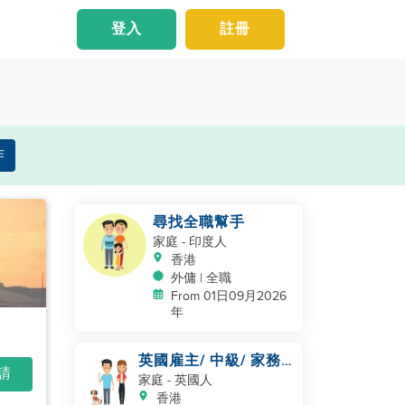
登入
註冊
作
尋找全職幫手
家庭
- 印度人
香港
外傭 | 全職
From 01日09月2026
年
英國雇主/ 中級/ 家務
申請
及照顧一隻狗
家庭
- 英國人
香港