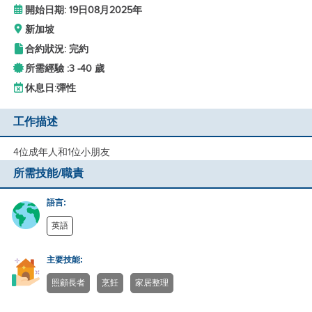
開始日期: 19日08月2025年
新加坡
合約狀況: 完約
所需經驗 :
3 -
40 歲
休息日:
彈性
工作描述
4位成年人和1位小朋友
所需技能/職責
語言:
英語
主要技能:
照顧長者
烹飪
家居整理