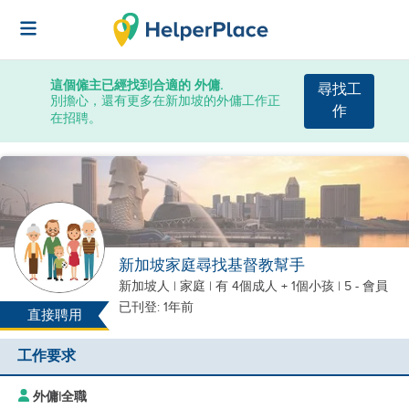
這個僱主已經找到合適的 外傭.
尋找工
別擔心，還有更多在新加坡的外傭工作正
作
在招聘。
新加坡家庭尋找基督教幫手
新加坡人
|
家庭 |
有 4個成人 + 1個小孩
| 5 - 會員
已刊登: 1年前
直接聘用
工作要求
外傭
|
全職