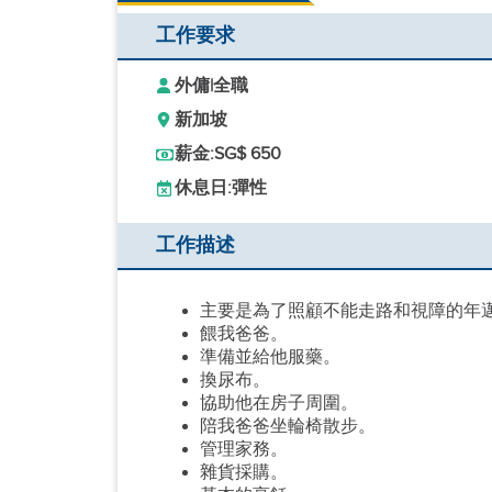
工作要求
外傭
|
全職
新加坡
薪金:
SG$ 650
休息日:
彈性
工作描述
主要是為了照顧不能走路和視障的年
餵我爸爸。
準備並給他服藥。
換尿布。
協助他在房子周圍。
陪我爸爸坐輪椅散步。
管理家務。
雜貨採購。