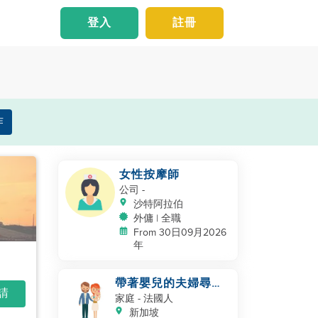
登入
註冊
作
女性按摩師
公司
-
沙特阿拉伯
外傭 | 全職
From 30日09月2026
年
帶著嬰兒的夫婦尋找
申請
幫手
家庭
- 法國人
新加坡