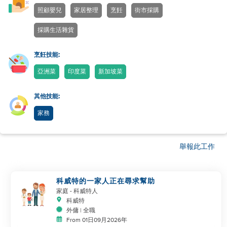
照顧嬰兒
家居整理
烹飪
街市採購
採購生活雜貨
烹飪技能:
亞洲菜
印度菜
新加坡菜
其他技能:
家務
舉報此工作
科威特的一家人正在尋求幫助
家庭
- 科威特人
科威特
外傭 | 全職
From 01日09月2026年