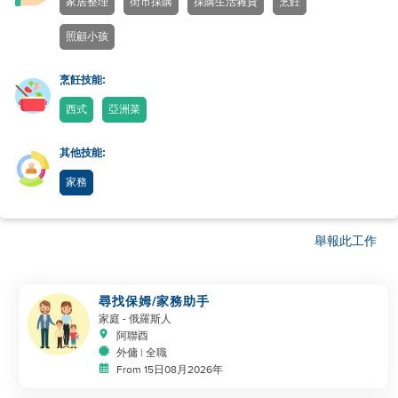
家居整理
街市採購
採購生活雜貨
烹飪
照顧小孩
烹飪技能:
西式
亞洲菜
其他技能:
家務
舉報此工作
尋找保姆/家務助手
家庭
- 俄羅斯人
阿聯酉
外傭 | 全職
From 15日08月2026年