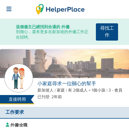
這個僱主已經找到合適的 外傭.
尋找工
別擔心，還有更多在新加坡的外傭工作正
作
在招聘。
小家庭尋求一位關心的幫手
新加坡人
|
家庭 |
有 2個成人 + 1個小孩
| 3 - 會員
已刊登: 2年前
直接聘用
工作要求
外傭
|
全職