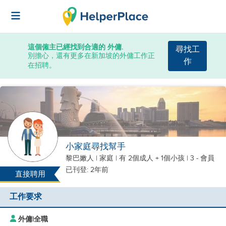
這個僱主已經找到合適的 外傭.
尋找工
別擔心，還有更多在新加坡的外傭工作正
作
在招聘。
小家庭尋找幫手
黎巴嫩人
|
家庭 |
有 2個成人 + 1個小孩
| 3 - 會員
已刊登: 2年前
直接聘用
工作要求
外傭
|
全職