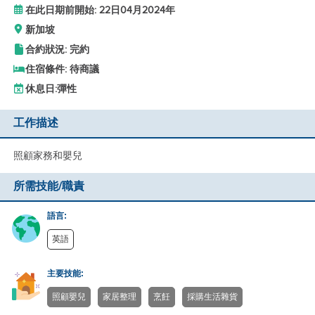
在此日期前開始: 22日04月2024年
新加坡
合約狀況: 完約
住宿條件: 待商議
休息日:
彈性
工作描述
照顧家務和嬰兒
所需技能/職責
語言:
英語
主要技能:
照顧嬰兒
家居整理
烹飪
採購生活雜貨