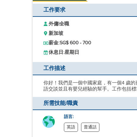
工作要求
外傭
|
全職
新加坡
薪金:
SG$ 600 - 700
休息日:
星期日
工作描述
你好！我們是一個中國家庭，有一個4 歲的
語交談並且有嬰兒經驗的幫手。工作包括標準
所需技能/職責
語言:
英語
普通話