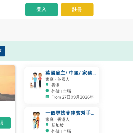
登入
註冊
作
英國雇主/ 中級/ 家務
及照顧一隻狗
家庭
- 英國人
香港
外傭 | 全職
From 27日09月2026年
一個尋找菲律賓幫手的
四口之家
家庭
- 香港人
申請
新加坡
外傭 | 全職