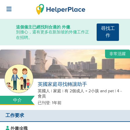
這個僱主已經找到合適的 外傭.
尋找工
別擔心，還有更多在新加坡的外傭工作正
作
在招聘。
非常活躍
英國家庭尋找轉讓助手
英國人
|
家庭 |
有 2個成人 + 2小孩
and pet
| 4 -
會員
中介
已刊登: 1年前
工作要求
外傭
|
全職