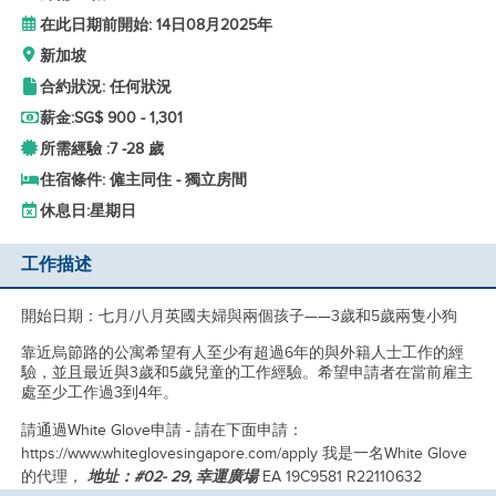
在此日期前開始: 14日08月2025年
新加坡
合約狀況: 任何狀況
薪金:
SG$ 900 - 1,301
所需經驗 :
7 -
28 歲
住宿條件: 僱主同住 - 獨立房間
休息日:
星期日
工作描述
開始日期：七月/八月英國夫婦與兩個孩子——3歲和5歲兩隻小狗
靠近烏節路的公寓希望有人至少有超過6年的與外籍人士工作的經
驗，並且最近與3歲和5歲兒童的工作經驗。希望申請者在當前雇主
處至少工作過3到4年。
請通過White Glove申請 - 請在下面申請：
https://www.whiteglovesingapore.com/apply 我是一名White Glove
的代理，
地址：#02- 29, 幸運廣場
EA 19C9581 R22110632