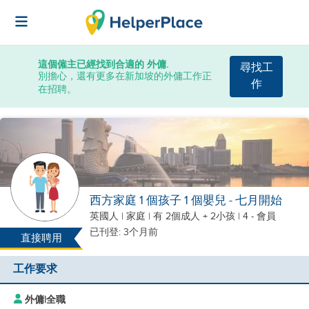
這個僱主已經找到合適的 外傭.
尋找工
別擔心，還有更多在新加坡的外傭工作正
作
在招聘。
西方家庭 1 個孩子 1 個嬰兒 - 七月開始
英國人
|
家庭 |
有 2個成人 + 2小孩
| 4 - 會員
已刊登: 3个月前
直接聘用
工作要求
外傭
|
全職