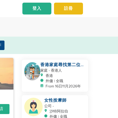
登入
註冊
作
香港家庭尋找第二位幫
手照顧幼兒
家庭
- 香港人
香港
外傭 | 全職
From 16日11月2026年
女性按摩師
公司
-
申請
沙特阿拉伯
外傭 | 全職