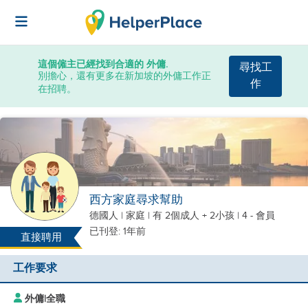
這個僱主已經找到合適的 外傭.
尋找工
別擔心，還有更多在新加坡的外傭工作正
作
在招聘。
西方家庭尋求幫助
德國人
|
家庭 |
有 2個成人 + 2小孩
| 4 - 會員
已刊登: 1年前
直接聘用
工作要求
外傭
|
全職