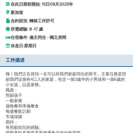
在此日期前開始: 15日08月2025年
新加坡
合約狀況: 轉移工作許可
所需經驗 :
8 -
17 歲
住宿條件: 僱主同住 - 獨立房間
休息日:
星期日
工作描述
嗨！我們正在尋找一名可以與我們家庭同住的幫手。主要任務是照
顧我們這個有4口人的家庭，包含一個3歲半的小男孩和一個6歲的
小女孩，以及家務。
職責：
照顧孩子
一般家務
做晚餐和準備餐食
每週餐飲計劃
市場採購
期待：
有照顧幼兒的經驗。
能夠烹飪多種菜系和健康食品的合格廚師