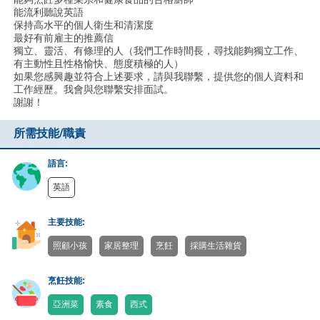
能流利聽說英語
保持高水平的個人衛生和清潔度
最好有前雇主的推薦信
獨立、靈活、有條理的人（我們工作時間長，尋找能夠獨立工作、
有主動性且性格愉快、態度積極的人）
如果您感興趣並符合上述要求，請與我聯繫，提供您的個人資料和
工作經歷。我會與您聯繫安排面試。
謝謝！
所需技能/職責
語言:
英語
主要技能:
照顧小孩
家居整理
烹飪
採購生活雜貨
烹飪技能:
亞洲菜
素食
西式