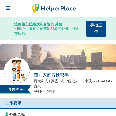
這個僱主已經找到合適的 外傭.
尋找工
別擔心，還有更多在新加坡的外傭工作正
作
在招聘。
西方家庭尋找幫手
意大利人
|
家庭 |
有 2個成人 + 2小孩
and pet
| 4 -
會員
直接聘用
已刊登: 4年前
工作要求
外傭
|
全職