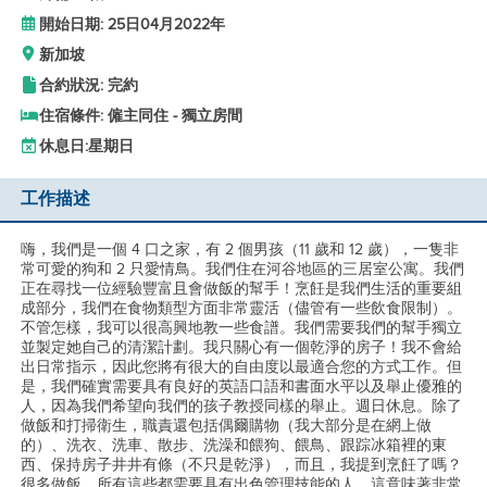
開始日期: 25日04月2022年
新加坡
合約狀況: 完約
住宿條件: 僱主同住 - 獨立房間
休息日:
星期日
工作描述
嗨，我們是一個 4 口之家，有 2 個男孩（11 歲和 12 歲），一隻非
常可愛的狗和 2 只愛情鳥。我們住在河谷地區的三居室公寓。我們
正在尋找一位經驗豐富且會做飯的幫手！烹飪是我們生活的重要組
成部分，我們在食物類型方面非常靈活（儘管有一些飲食限制）。
不管怎樣，我可以很高興地教一些食譜。我們需要我們的幫手獨立
並製定她自己的清潔計劃。我只關心有一個乾淨的房子！我不會給
出日常指示，因此您將有很大的自由度以最適合您的方式工作。但
是，我們確實需要具有良好的英語口語和書面水平以及舉止優雅的
人，因為我們希望向我們的孩子教授同樣的舉止。週日休息。除了
做飯和打掃衛生，職責還包括偶爾購物（我大部分是在網上做
的）、洗衣、洗車、散步、洗澡和餵狗、餵鳥、跟踪冰箱裡的東
西、保持房子井井有條（不只是乾淨），而且，我提到烹飪了嗎？
很多做飯。所有這些都需要具有出色管理技能的人，這意味著非常