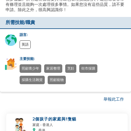
有條理並且能夠一次處理很多事情。如果您沒有這些品質，請不要
申請。除此之外，很高興認識你！
所需技能/職責
語言:
英語
主要技能:
照顧青少年
家居整理
烹飪
街市採購
採購生活雜貨
照顧寵物
舉報此工作
2個孩子的家庭與1隻貓
家庭
- 香港人
香港