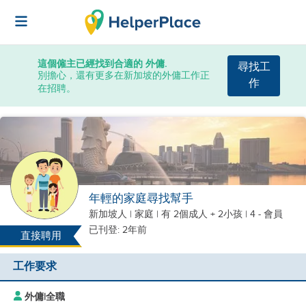
這個僱主已經找到合適的 外傭.
尋找工
別擔心，還有更多在新加坡的外傭工作正
作
在招聘。
年輕的家庭尋找幫手
新加坡人
|
家庭 |
有 2個成人 + 2小孩
| 4 - 會員
已刊登: 2年前
直接聘用
工作要求
外傭
|
全職