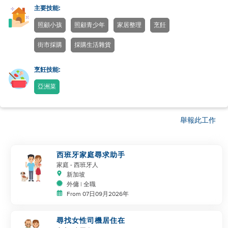
主要技能:
照顧小孩
照顧青少年
家居整理
烹飪
街市採購
採購生活雜貨
烹飪技能:
亞洲菜
舉報此工作
西班牙家庭尋求助手
家庭
- 西班牙人
新加坡
外傭 | 全職
From 07日09月2026年
尋找女性司機居住在