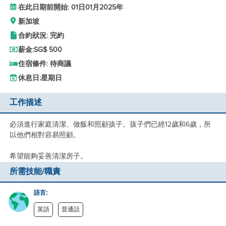
在此日期前開始: 01日01月2025年
新加坡
合約狀況: 完約
薪金:
SG$ 500
住宿條件: 待商議
休息日:
星期日
工作描述
必須進行家庭清潔、做飯和照顧孩子。孩子們已經12歲和6歲，所
以他們相對容易照顧。
希望能夠妥善清潔房子。
所需技能/職責
語言:
英語
普通話