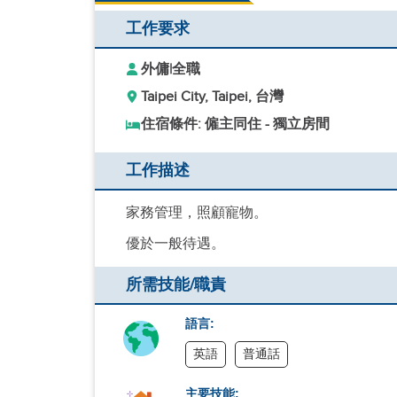
工作要求
外傭
|
全職
Taipei City, Taipei, 台灣
住宿條件: 僱主同住 - 獨立房間
工作描述
家務管理，照顧寵物。
優於一般待遇。
所需技能/職責
語言:
英語
普通話
主要技能: