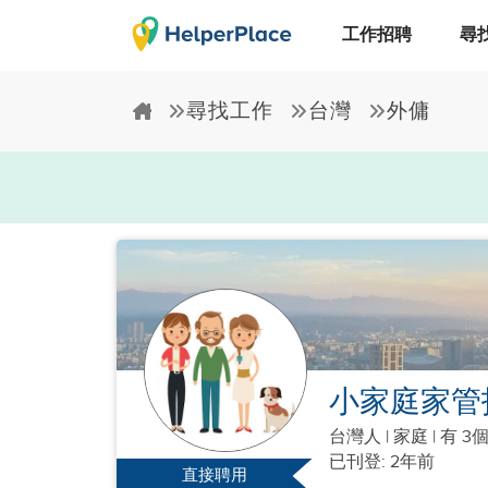
工作招聘
尋
尋找工作
台灣
外傭
小家庭家管
台灣人
|
家庭 |
有 3
已刊登: 2年前
直接聘用