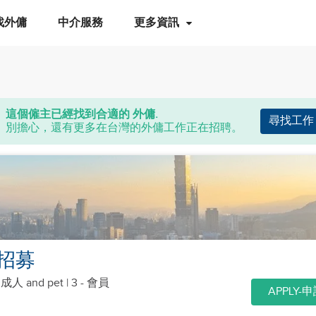
找外傭
中介服務
更多資訊
這個僱主已經找到合適的 外傭.
尋找工作
別擔心，還有更多在台灣的外傭工作正在招聘。
招募
個成人
and pet
| 3 - 會員
APPLY-